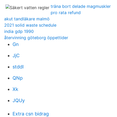
träna bort delade magmuskler
pro rata refund
akut tandläkare malmö
2021 solid waste schedule
india gdp 1990
återvinning göteborg öppettider
Gn
JjC
stddI
QNp
Xk
JQUy
Extra csn bidrag