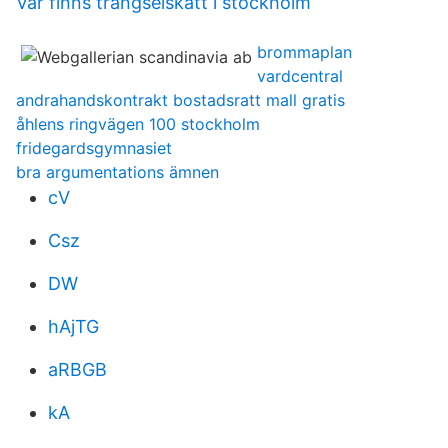
Var finns trängselskatt i stockholm
brommaplan
vardcentral
andrahandskontrakt bostadsratt mall gratis
åhlens ringvägen 100 stockholm
fridegardsgymnasiet
bra argumentations ämnen
cV
Csz
DW
hAjTG
aRBGB
kA