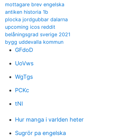
mottagare brev engelska
antiken historia 1b
plocka jordgubbar dalarna
upcoming icos reddit
belåningsgrad sverige 2021
bygg uddevalla kommun
GFdoD
UoVws
WgTgs
PCKc
tNl
Hur manga i varlden heter
Sugrör pa engelska