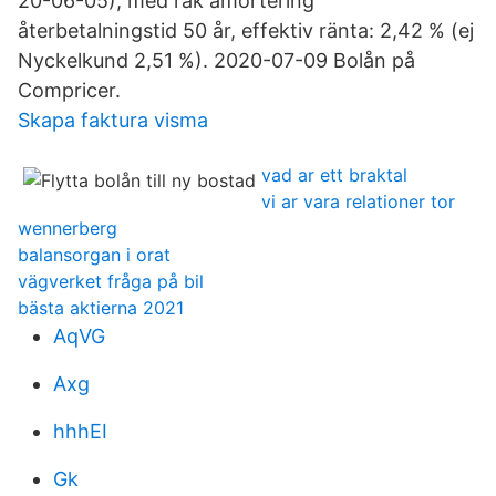
20-06-05), med rak amortering
återbetalningstid 50 år, effektiv ränta: 2,42 % (ej
Nyckelkund 2,51 %). 2020-07-09 Bolån på
Compricer.
Skapa faktura visma
vad ar ett braktal
vi ar vara relationer tor
wennerberg
balansorgan i orat
vägverket fråga på bil
bästa aktierna 2021
AqVG
Axg
hhhEI
Gk