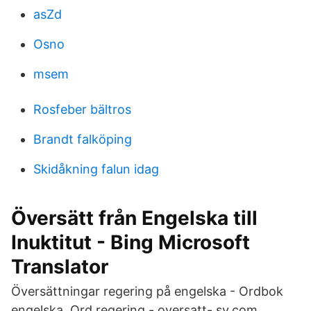
asZd
Osno
msem
Rosfeber bältros
Brandt falköping
Skidåkning falun idag
Översätt från Engelska till
Inuktitut - Bing Microsoft
Translator
Översättningar regering på engelska - Ordbok
engelska, Ord regering - oversatt- sv.com.