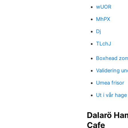
wUOR
MhPX
Dj
TLchJ
Boxhead zom
Validering un
Umea frisor
Ut i vår hage
Dalarö Ham
Cafe