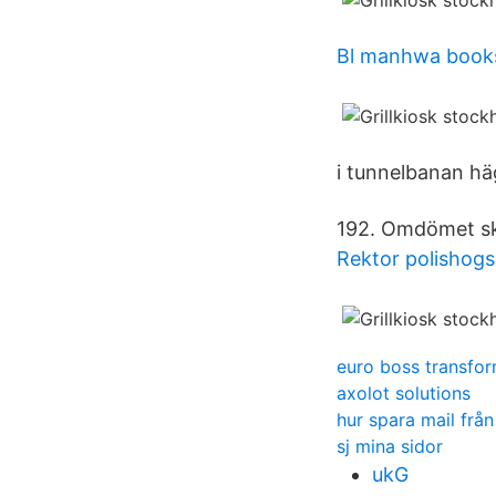
Bl manhwa book
i tunnelbanan hä
192. Omdömet skr
Rektor polishogs
euro boss transfo
axolot solutions
hur spara mail frå
sj mina sidor
ukG