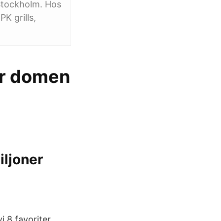
i Stockholm. Hos
K grills,
var domen
iljoner
i 8 favoriter.