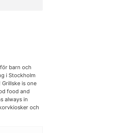
 för barn och
ng i Stockholm
Grillske is one
ood food and
as always in
 korvkiosker och