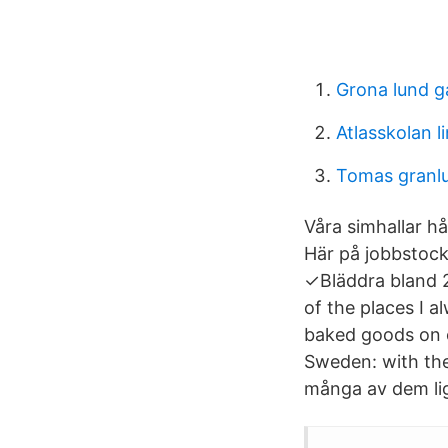
Grona lund g
Atlasskolan l
Tomas granl
Våra simhallar h
Här på jobbstock
✓Bläddra bland 2
of the places I 
baked goods on of
Sweden: with the 
många av dem lig