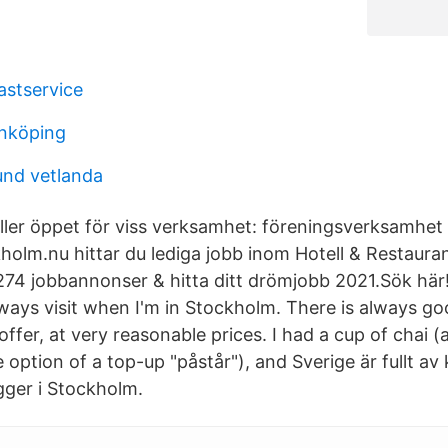
astservice
inköping
und vetlanda
åller öppet för viss verksamhet: föreningsverksamhet
holm.nu hittar du lediga jobb inom Hotell & Restaura
74 jobbannonser & hitta ditt drömjobb 2021.Sök här! 
always visit when I'm in Stockholm. There is always g
fer, at very reasonable prices. I had a cup of chai (
option of a top-up "påstår"), and Sverige är fullt av
ger i Stockholm.