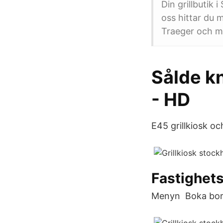
Din grillbutik 
oss hittar du 
Traeger och må
Sålde kn
- HD
E45 grillkiosk oc
Fastighet
Menyn Boka bor