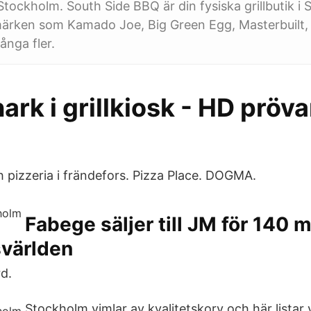
i Stockholm. South Side BBQ är din fysiska grillbutik 
märken som Kamado Joe, Big Green Egg, Masterbuilt, P
nga fler.
ark i grillkiosk - HD prö
h pizzeria i frändefors. Pizza Place. DOGMA.
Fabege säljer till JM för 140 m
svärlden
d.
Stockholm vimlar av kvalitetskorv och här listar v